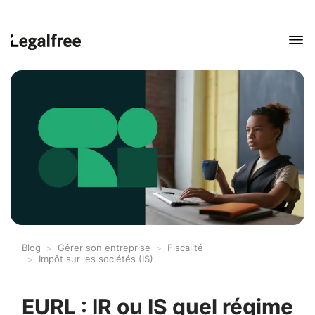
Blog
Gérer son entreprise
Fiscalité
Impôt sur les sociétés (IS)
EURL : IR ou IS quel régime